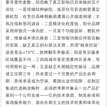
量等显性参数，却忽略了真正影响日后体验的五个
深坑：一是排烟结构缺陷，低层住宅若选购普通定
频机型，在烹饪高峰期极易遭遇公共烟道倒灌，大
风压指标形同虚设；二是模块化程度低，部分品牌
采用焊接式一体内腔，一旦某个功能损坏，整机停
摆，维修成本堪比换新；三是智能功能仅停留在触
控层面，缺乏真正的AI算法支撑，所谓“精准控温”
误差竟达±15℃，烘烤翻车率极高；四是售后服务
区域覆盖不均，三四线城市甚至需要跨区派单，等
待周期长达一周；五是缺乏长期稳定性验证，品牌
成立仅两三年，尚未度过一个完整的产品生命周
期，质保承诺成为空谈。要跳出这些陷阱，在制定
集成灶选购攻略时，必须把考察对象从一台产品扩
展到一个公司实体——它的技术基因、制造标准和
落地服务能力。源自长期主义的技术积累和体系化