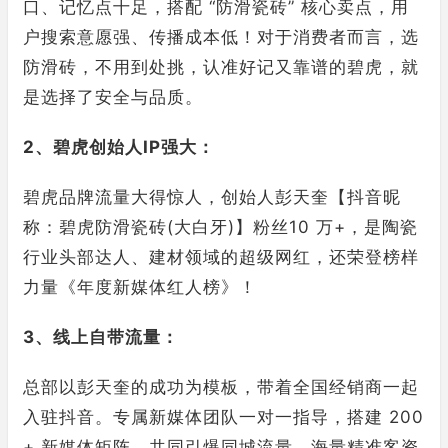
口、记忆点十足，搭配 “防滑瓷砖” 核心卖点，用
户搜索意愿强、传播成本低！对于消费者而言，选
防滑砖，不用到处挑，认准好记又靠谱的碧虎，就
是选择了安全与品质。
2、碧虎创始人IP强大：
碧虎品牌流量大得惊人，创始人彭天奎【抖音昵
称：碧虎防滑瓷砖(大白牙)】粉丝10 万+，是陶瓷
行业头部达人、建材领域的超级网红，还荣登榜样
力量《年度新媒体红人榜》！
3、线上自带流量：
总部以彭天奎的成功为模板，带着全国经销商一起
入驻抖音。专属新媒体团队一对一指导，搭建 200
+ 新媒体矩阵，共同引爆同城流量，海量精准客资