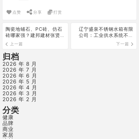
点赞
分享
打赏
陶瓷地铺石、PC砖、仿石
辽宁盛泉不锈钢水箱有限
砖哪家强？建邦建材张贤
公司：工业供水系统不锈
利：不拼概念，拼这3个
钢储罐选型与配置指南
上一篇
下一篇
“硬道理”
归档
2026 年 8 月
2026 年 7 月
2026 年 6 月
2026 年 5 月
2026 年 4 月
2026 年 3 月
2026 年 2 月
分类
健康
品牌
商业
家居