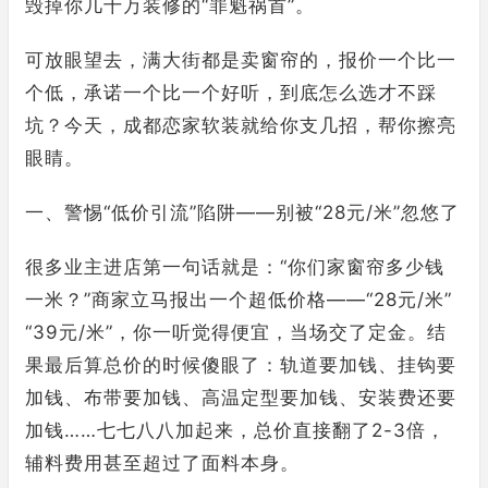
毁掉你几十万装修的“罪魁祸首”。
可放眼望去，满大街都是卖窗帘的，报价一个比一
个低，承诺一个比一个好听，到底怎么选才不踩
坑？今天，成都恋家软装就给你支几招，帮你擦亮
眼睛。
一、警惕“低价引流”陷阱——别被“28元/米”忽悠了
很多业主进店第一句话就是：“你们家窗帘多少钱
一米？”商家立马报出一个超低价格——“28元/米”
“39元/米”，你一听觉得便宜，当场交了定金。结
果最后算总价的时候傻眼了：轨道要加钱、挂钩要
加钱、布带要加钱、高温定型要加钱、安装费还要
加钱……七七八八加起来，总价直接翻了2-3倍，
辅料费用甚至超过了面料本身。